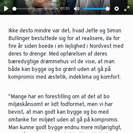
01:51
Play
Mute
Settin
En
fu
Ikke desto mindre var det, hvad Jette og Simon
Bullinger besluttede sig for at realisere, da for
fire år siden boede i en lejlighed i Nordvest med
deres to drenge: Med opførelsen af deres
bæredygtige drømmehus vil de vise, at man
både kan bygge og bo grønt uden at gå på
kompromis med æstetik, indeklima og komfort.
”Mange har en forestilling om at det at bo
miljøskånsomt er lidt fodformet, men vi har
bevist, at man godt kan bygge og bo med
omtanke for miljøet uden at gå på kompromis.
Man kunne godt bygge endnu mere miljørigtigt,