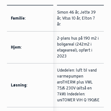
Simon 46 år, Jette 39
Familie
:
år, Vitus 10 år, Elton 7
år.
2-plans hus på 190 m2 i
boligareal (242m2 i
Hjem
:
etageareal), opført i
2023
Udedelen: luft til vand
varmepumpen
aroTHERM plus VWL
Løsning
:
75/6 230V (altså en
7kW) Indedelen:
uniTOWER VIH Q 190/6E