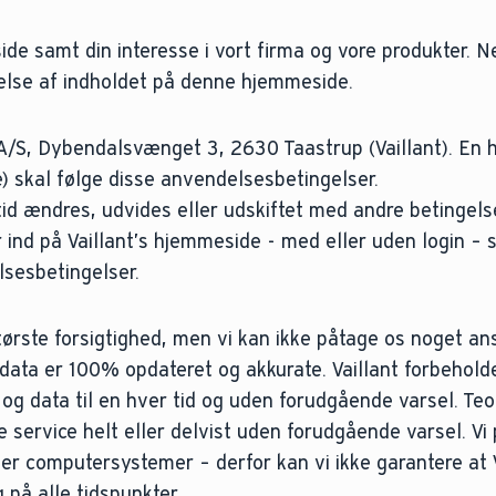
ide samt din interesse i vort firma og vore produkter. 
delse af indholdet på denne hjemmeside.
A/S, Dybendalsvænget 3, 2630 Taastrup (Vaillant). En 
 skal følge disse anvendelsesbetingelser.
d ændres, udvides eller udskiftet med andre betingelser
r ind på Vaillant’s hjemmeside - med eller uden login – 
lsesbetingelser.
rste forsigtighed, men vi kan ikke påtage os noget ans
g data er 100% opdateret og akkurate. Vaillant forbehold
n og data til en hver tid og uden forudgående varsel. Teo
 service helt eller delvist uden forudgående varsel. Vi
ler computersystemer – derfor kan vi ikke garantere at V
 på alle tidspunkter.