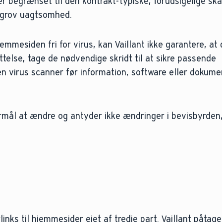
r begrænset til den kontrakt-typiske, forudsigelige ska
r grov uagtsomhed.
jemmesiden fri for virus, kan Vaillant ikke garantere, at 
ttelse, tage de nødvendige skridt til at sikre passende
en virus scanner før information, software eller dokume
rmål at ændre og antyder ikke ændringer i bevisbyrden
nks til hjemmesider ejet af tredje part. Vaillant påtager