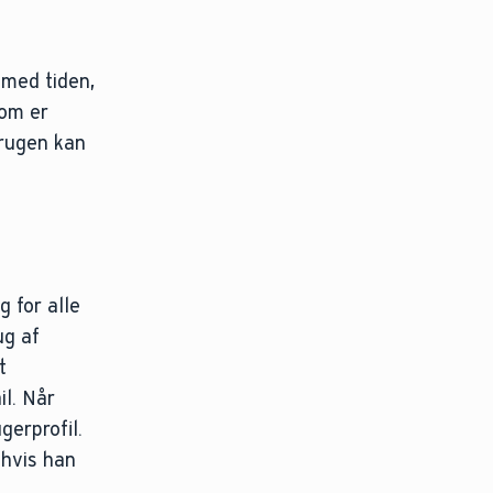
 med tiden,
som er
brugen kan
g for alle
ug af
t
il. Når
gerprofil.
 hvis han