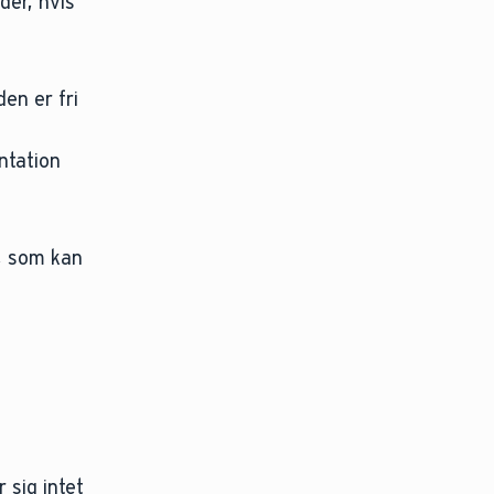
der, hvis
den er fri
ntation
, som kan
 sig intet