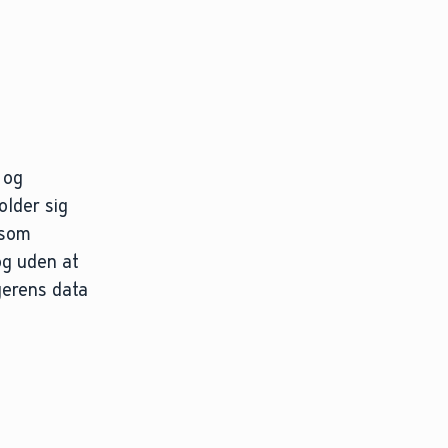
 og
older sig
, som
 og uden at
gerens data