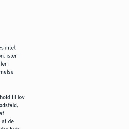
s intet
n, især i
ler i
mmelse
old til lov
ødsfald,
af
 af de