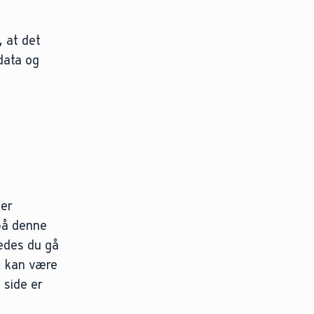
, at det
rdata og
 er
 på denne
bedes du gå
, kan være
 side er