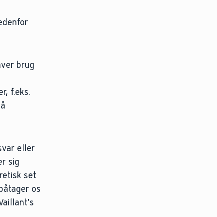
Nedenfor
hver brug
, f.eks.
så
var eller
er sig
retisk set
 påtager os
aillant’s