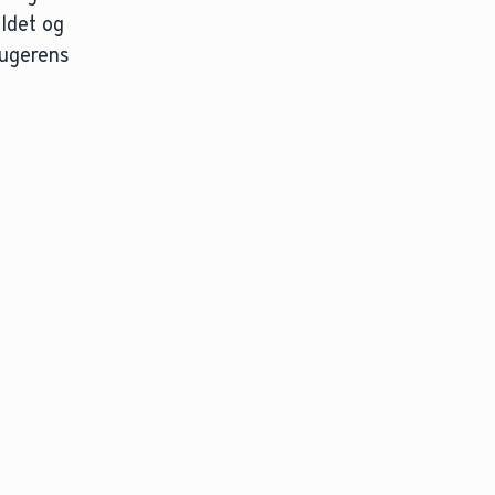
oldet og
rugerens