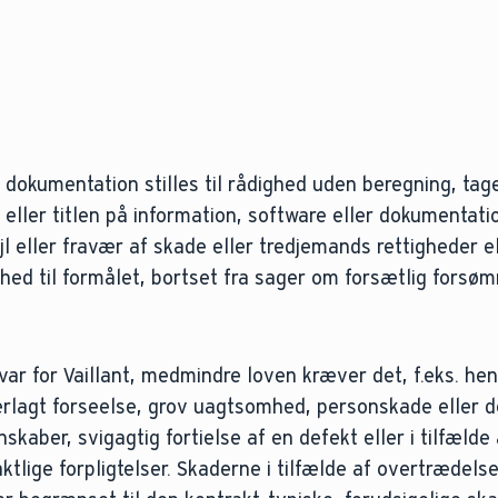
 dokumentation stilles til rådighed uden beregning, tage
eller titlen på information, software eller dokumentatio
ejl eller fravær af skade eller tredjemands rettigheder el
thed til formålet, bortset fra sager om forsætlig forsø
ar for Vaillant, medmindre loven kræver det, f.eks. henh
verlagt forseelse, grov uagtsomhed, personskade eller d
aber, svigagtig fortielse af en defekt eller i tilfælde 
lige forpligtelser. Skaderne i tilfælde af overtrædelse