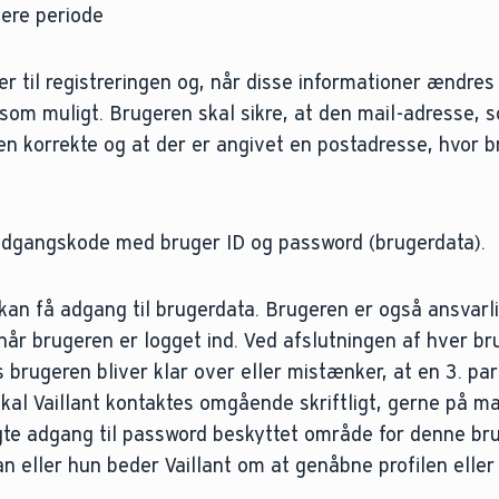
gere periode
r til registreringen og, når disse informationer ændres
 som muligt. Brugeren skal sikre, at den mail-adresse, 
r den korrekte og at der er angivet en postadresse, hvor 
n adgangskode med bruger ID og password (brugerdata).
 kan få adgang til brugerdata. Brugeren er også ansvarli
 når brugeren er logget ind. Ved afslutningen af hver br
brugeren bliver klar over eller mistænker, at en 3. par
al Vaillant kontaktes omgående skriftligt, gerne på ma
gte adgang til password beskyttet område for denne bru
n eller hun beder Vaillant om at genåbne profilen eller