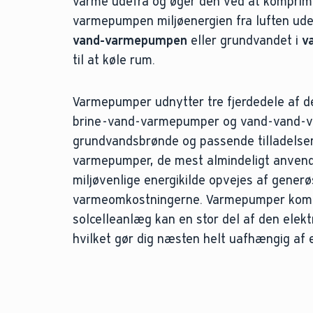
varme udefra og øger den ved at komprime
varmepumpen miljøenergien fra luften ude
vand-varmepumpen
eller grundvandet i
v
til at køle rum.
Varmepumper udnytter tre fjerdedele af de
brine-vand-varmepumper og vand-vand-va
grundvandsbrønde og passende tilladelser
varmepumper, de mest almindeligt anvendt
miljøvenlige energikilde opvejes af generø
varmeomkostningerne. Varmepumper kombi
solcelleanlæg kan en stor del af den elektr
hvilket gør dig næsten helt uafhængig af 