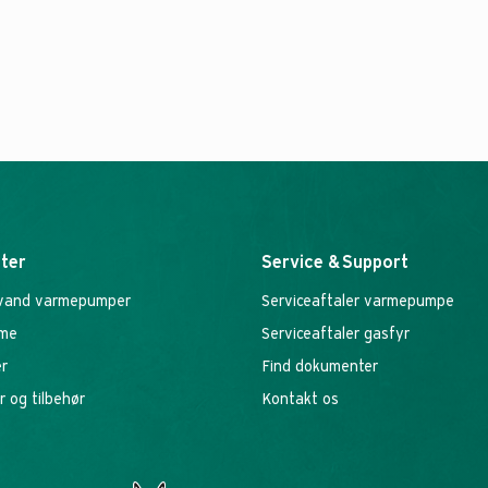
ter
Service & Support
l vand varmepumper
Serviceaftaler varmepumpe
rme
Serviceaftaler gasfyr
er
Find dokumenter
r og tilbehør
Kontakt os