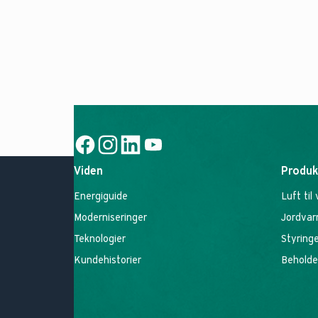
Social Link
Social Link
Social Link
Social Link
Viden
Produk
Energiguide
Luft ti
Moderniseringer
Jordva
Teknologier
Styring
Kundehistorier
Beholde