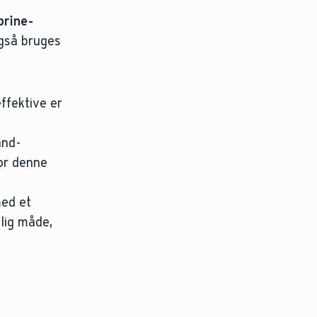
i
brine-
gså bruges
ffektive er
and-
or denne
ed et
nlig måde,