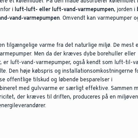
re et kølemiddel. På den måde absorberer kølemidlet 
nfor i
luft-luft- eller luft-vand-varmepumpen
, jorden i
and-vand-varmepumpen
. Omvendt kan varmepumper o
n tilgængelige varme fra det naturlige miljø. De mest e
rmepumper. Men da der kræves dybe borehuller eller
, er luft-vand-varmepumper, også kendt som luft-til-v
e. Den høje købspris og installationsomkostningerne f
se offentlige tilskud og løbende besparelser i
neret med gulvvarme er særligt effektive. Sammen m
icitet, der kræves til driften, produceres på en miljøve
energileverandører.