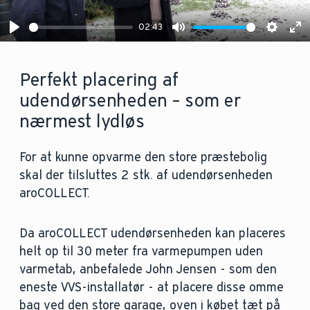
02:43
Play
Mute
Settin
En
fu
Perfekt placering af
udendørsenheden – som er
nærmest lydløs
For at kunne opvarme den store præstebolig
skal der tilsluttes 2 stk. af udendørsenheden
aroCOLLECT.
Da aroCOLLECT udendørsenheden kan placeres
helt op til 30 meter fra varmepumpen uden
varmetab, anbefalede John Jensen - som den
eneste VVS-installatør - at placere disse omme
bag ved den store garage, oven i købet tæt på