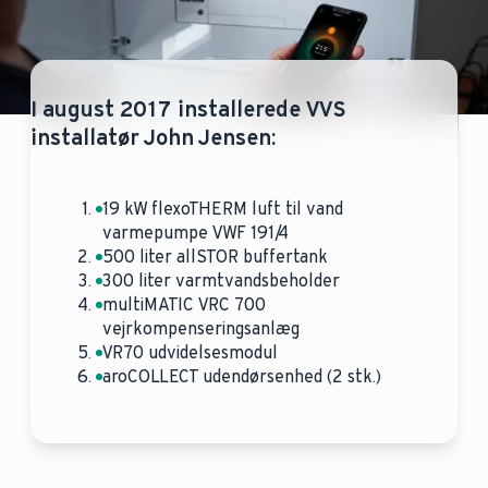
I august 2017 installerede VVS
installatør John Jensen:
19 kW flexoTHERM luft til vand
varmepumpe VWF 191/4
500 liter allSTOR buffertank
300 liter varmtvandsbeholder
multiMATIC VRC 700
vejrkompenseringsanlæg
VR70 udvidelsesmodul
aroCOLLECT udendørsenhed (2 stk.)