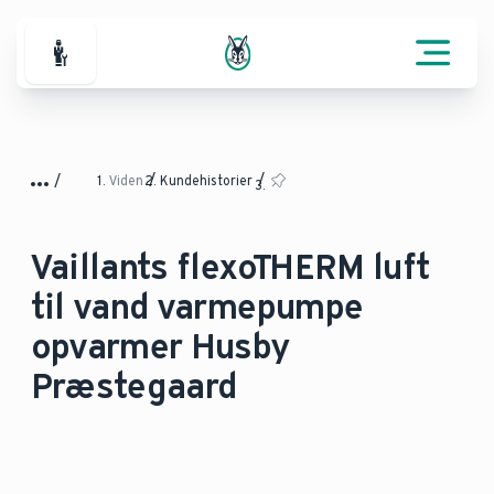
For professionelle
Viden
Kundehistorier
Vaillants flexoTHERM luft
til vand varmepumpe
opvarmer Husby
Præstegaard